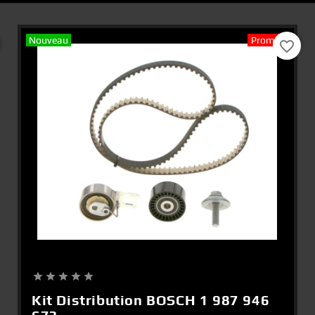
Nouveau
Promo !
favorite_border
Add To Cart





Kit Distribution BOSCH 1 987 946