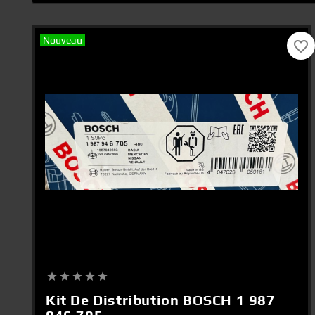
Nouveau
favorite_border
Add To Cart





Kit De Distribution BOSCH 1 987