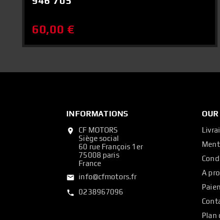
946 705
60,00 €
INFORMATIONS
OUR
CF MOTORS
Livra
location_on
Siège social
Ment
60 rue François 1er
75008 paris
Condi
France
A pr
info@cfmotors.fr
email
Paiem
0238967096
call
Cont
Plan 