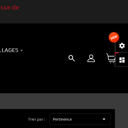
sse de

LLAGES
0


Trier par :
Pertinence