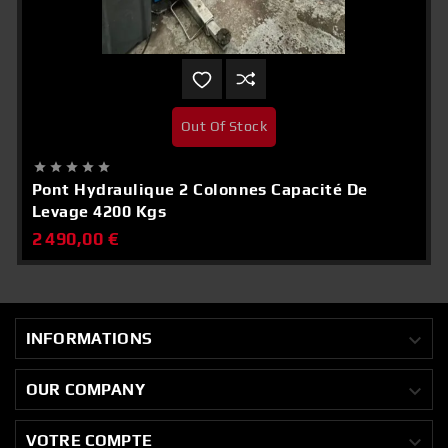
Out Of Stock





Pont Hydraulique 2 Colonnes Capacité De
Levage 4200 Kgs
2 490,00 €

INFORMATIONS

OUR COMPANY

VOTRE COMPTE